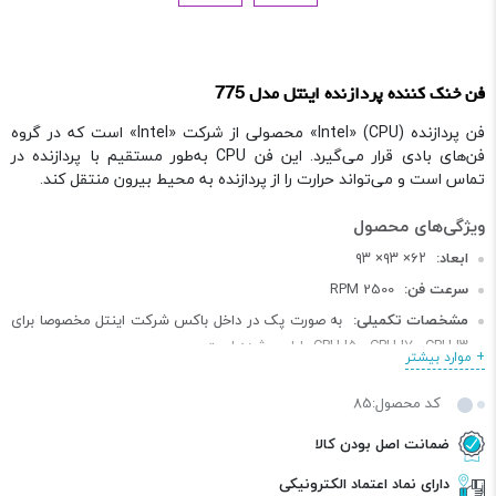
فن خنک کننده پردازنده اینتل مدل 775
فن پردازنده (CPU) «Intel» محصولی از شرکت «Intel» است که در گروه
فن‌های بادی قرار می‌گیرد. این فن CPU به‌طور مستقیم با پردازنده در
تماس است و می‌تواند حرارت را از پردازنده به محیط بیرون منتقل کند.
ابعاد:
۶۲× ۹۳× ۹۳
سرعت فن:
2500 RPM
مشخصات تکمیلی:
به صورت پک در داخل باکس شرکت اینتل مخصوصا برای
CPU I۵ , CPU I۷ , CPU I۳ طراحی شده است
+ موارد بیشتر
کد محصول:85
ضمانت اصل بودن کالا
دارای نماد اعتماد الکترونیکی